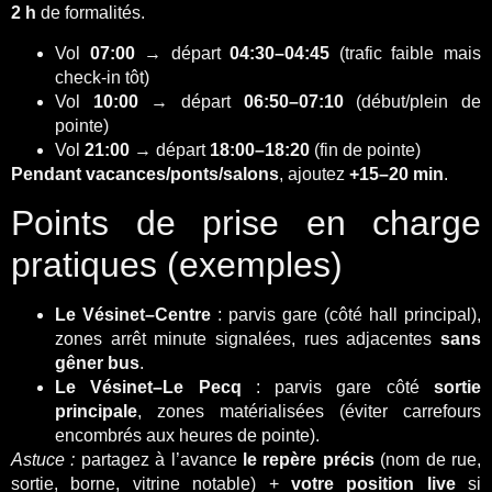
2 h
de formalités.
Vol
07:00
→ départ
04:30–04:45
(trafic faible mais
check-in tôt)
Vol
10:00
→ départ
06:50–07:10
(début/plein de
pointe)
Vol
21:00
→ départ
18:00–18:20
(fin de pointe)
Pendant vacances/ponts/salons
, ajoutez
+15–20 min
.
Points de prise en charge
pratiques (exemples)
Le Vésinet–Centre
: parvis gare (côté hall principal),
zones arrêt minute signalées, rues adjacentes
sans
gêner bus
.
Le Vésinet–Le Pecq
: parvis gare côté
sortie
principale
, zones matérialisées (éviter carrefours
encombrés aux heures de pointe).
Astuce :
partagez à l’avance
le repère précis
(nom de rue,
sortie, borne, vitrine notable) +
votre position live
si