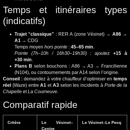
Temps et itinéraires types
(indicatifs)
Trajet “classique”
: RER A (zone Vésinet) →
A86
→
A1
→ CDG
Temps moyen
hors pointe
:
45–65 min
.
Pointe (7h–10h / 16h30–19h30)
: ajoutez
+15 à
+30 min
.
Plans B
selon bouchons : A86 → A3 → Francilienne
(N104), ou contournements par A14 selon l’origine.
Conseil :
demandez à votre chauffeur d’optimiser en
temps
réel
(Waze) entre
A1
et
A3
selon les incidents à
Porte de la
Chapelle
et
La Courneuve
.
Comparatif rapide
Critère
Le Vésinet–
Le Vésinet–Le Pecq
Centre