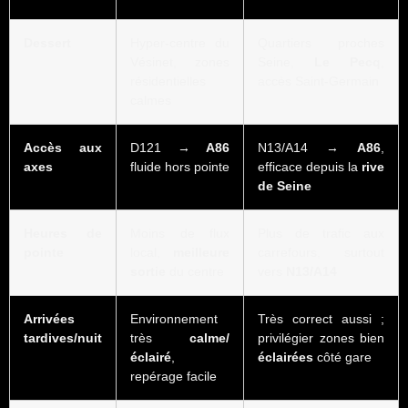
Dessert
Hyper-centre du
Quartiers proches
Vésinet, zones
Seine,
Le Pecq
,
résidentielles
accès Saint-Germain
calmes
Accès aux
D121 →
A86
N13/A14 →
A86
,
axes
fluide hors pointe
efficace depuis la
rive
de Seine
Heures de
Moins de flux
Plus de trafic aux
pointe
local,
meilleure
carrefours, surtout
sortie
du centre
vers
N13/A14
Arrivées
Environnement
Très correct aussi ;
tardives/nuit
très
calme/
privilégier zones bien
éclairé
,
éclairées
côté gare
repérage facile