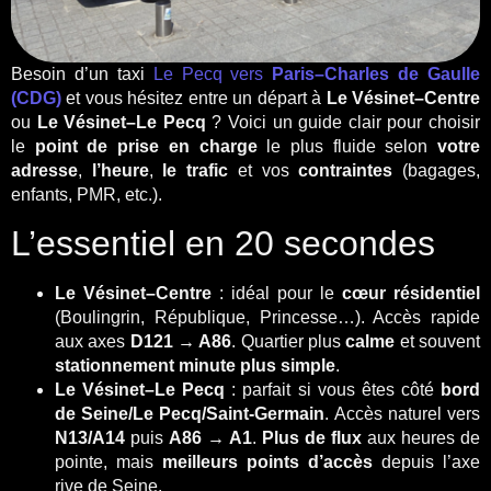
Besoin d’un taxi
Le Pecq vers
Paris–Charles de Gaulle
(CDG)
et vous hésitez entre un départ à
Le Vésinet–Centre
ou
Le Vésinet–Le Pecq
? Voici un guide clair pour choisir
le
point de prise en charge
le plus fluide selon
votre
adresse
,
l’heure
,
le trafic
et vos
contraintes
(bagages,
enfants, PMR, etc.).
L’essentiel en 20 secondes
Le Vésinet–Centre
: idéal pour le
cœur résidentiel
(Boulingrin, République, Princesse…). Accès rapide
aux axes
D121 → A86
. Quartier plus
calme
et souvent
stationnement minute plus simple
.
Le Vésinet–Le Pecq
: parfait si vous êtes côté
bord
de Seine/Le Pecq/Saint-Germain
. Accès naturel vers
N13/A14
puis
A86 → A1
.
Plus de flux
aux heures de
pointe, mais
meilleurs points d’accès
depuis l’axe
rive de Seine.