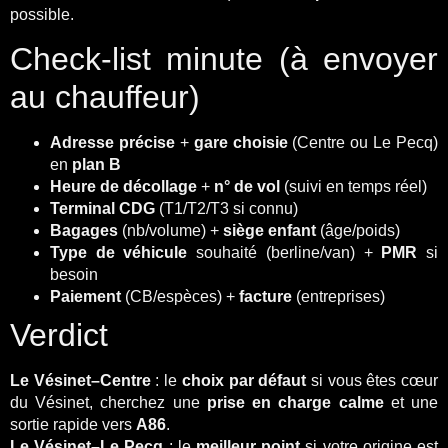
possible.
Check-list minute (à envoyer
au chauffeur)
Adresse précise
+
gare choisie
(Centre ou Le Pecq)
en
plan B
Heure de décollage
+
n° de vol
(suivi en temps réel)
Terminal CDG
(T1/T2/T3 si connu)
Bagages
(nb/volume) +
siège enfant
(âge/poids)
Type de véhicule
souhaité (berline/van) +
PMR
si
besoin
Paiement
(CB/espèces) +
facture
(entreprises)
Verdict
Le Vésinet–Centre
: le
choix par défaut
si vous êtes cœur
du Vésinet, cherchez une
prise en charge calme
et une
sortie rapide vers
A86
.
Le Vésinet–Le Pecq
: le
meilleur point
si votre origine est