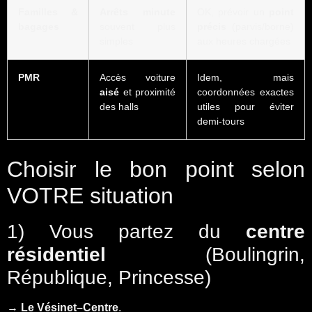
Familles &
Arrêts minute
OK, prévoir un
point
bagages
souvent plus
précis
(parvis/borne)
simples
aux heures chargées
PMR
Accès voiture
Idem, mais
aisé
et proximité
coordonnées exactes
des halls
utiles pour éviter
demi-tours
Choisir le bon point selon
VOTRE situation
1) Vous partez du
centre
résidentiel
(Boulingrin,
République, Princesse)
→
Le Vésinet–Centre
.